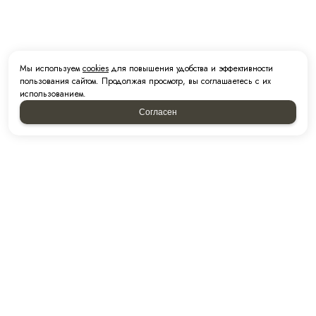
Мы используем
cookies
для повышения удобства и эффективности
пользования сайтом. Продолжая просмотр, вы соглашаетесь с их
использованием.
Согласен
КОНТАКТЫ
ТОРГОВЫЙ ДОМ:
Республика Татарстан, г. Набережные Челны,
пр.Казанский,227А (Автодорога М7, рядом с ГСК