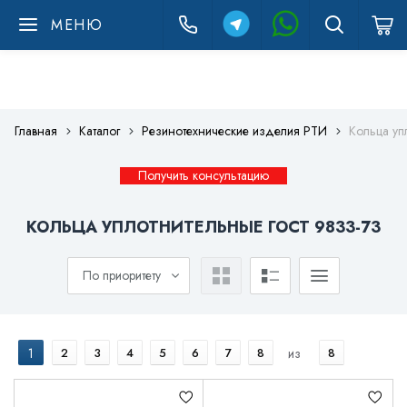
МЕНЮ
Главная
Каталог
Резинотехнические изделия РТИ
Кольца уп
Получить консультацию
КОЛЬЦА УПЛОТНИТЕЛЬНЫЕ ГОСТ 9833-73
По приоритету
1
2
3
4
5
6
7
8
из
8