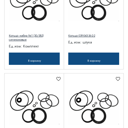
Кольцо -набор №1 (30/382)
Кольцо 039-045-36-2-2
силиконовые
Ед.изм:
штука
Ед.изм:
Комплект
В корзину
В корзину