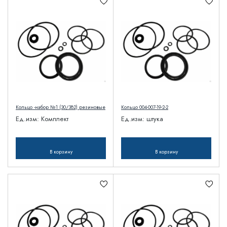
Кольцо -набор №1 (30/382) резиновые
Кольцо 004-007-19-2-2
Ед.изм:
Комплект
Ед.изм:
штука
В корзину
В корзину