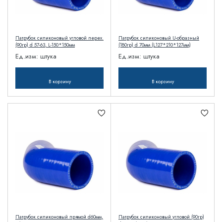
Патрубок силиконовый угловой перех.
Патрубок силиконовый U-образный
(90гр) d 57-63, L-150*150мм
(180гр) d 70мм (L127*210*127мм)
Ед.изм:
штука
Ед.изм:
штука
В корзину
В корзину
Патрубок силиконовый прямой d60мм,
Патрубок силиконовый угловой (90гр)