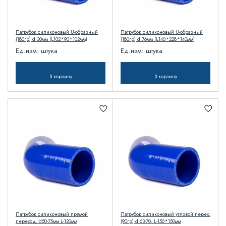
Патрубок силиконовый U-образный
Патрубок силиконовый U-образный
(180гр) d 30мм (L102*90*102мм)
(180гр) d 76мм (L140*228*140мм)
Ед.изм:
штука
Ед.изм:
штука
В корзину
В корзину
Патрубок силиконовый прямой
Патрубок силиконовый угловой перех.
переход. d50-75мм L-120мм
(90гр) d 63-70, L-150*150мм