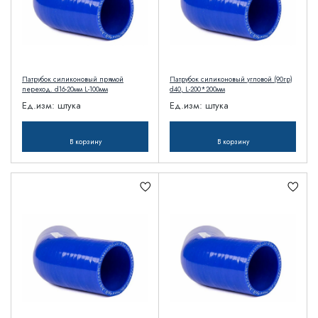
Патрубок силиконовый прямой
Патрубок силиконовый угловой (90гр)
переход. d16-20мм L-100мм
d40, L-200*200мм
Ед.изм:
штука
Ед.изм:
штука
В корзину
В корзину