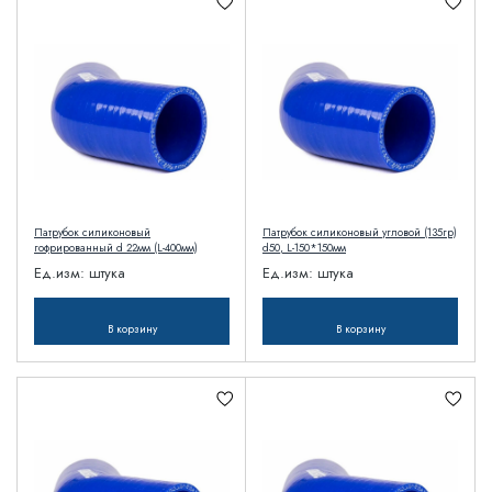
Патрубок силиконовый
Патрубок силиконовый угловой (135гр)
гофрированный d 22мм (L-400мм)
d50, L-150*150мм
Ед.изм:
штука
Ед.изм:
штука
В корзину
В корзину