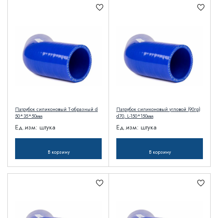
Патрубок силиконовый T-образный d
Патрубок силиконовый угловой (90гр)
50*35*50мм
d70, L-150*150мм
Ед.изм:
штука
Ед.изм:
штука
В корзину
В корзину