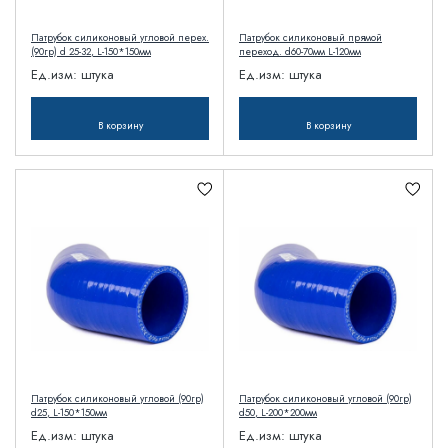
Патрубок силиконовый угловой перех.
Патрубок силиконовый прямой
(90гр) d 25-32, L-150*150мм
переход. d60-70мм L-120мм
Ед.изм:
штука
Ед.изм:
штука
В корзину
В корзину
Патрубок силиконовый угловой (90гр)
Патрубок силиконовый угловой (90гр)
d25, L-150*150мм
d50, L-200*200мм
Ед.изм:
штука
Ед.изм:
штука