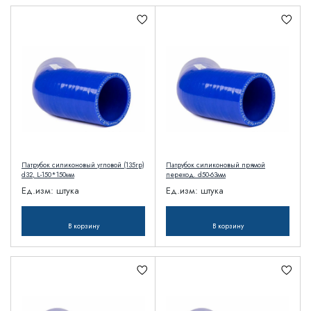
Патрубок силиконовый угловой (135гр)
Патрубок силиконовый прямой
d32, L-150*150мм
переход. d50-63мм
Ед.изм:
штука
Ед.изм:
штука
В корзину
В корзину