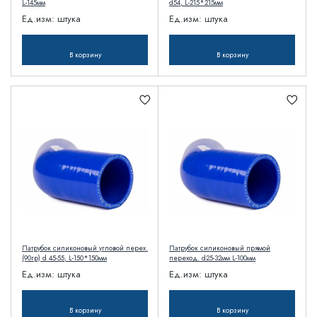
L-145мм
d54, L-215*215мм
Ед.изм:
штука
Ед.изм:
штука
В корзину
В корзину
Патрубок силиконовый угловой перех.
Патрубок силиконовый прямой
(90гр) d 45-55, L-150*150мм
переход. d25-32мм L-100мм
Ед.изм:
штука
Ед.изм:
штука
В корзину
В корзину