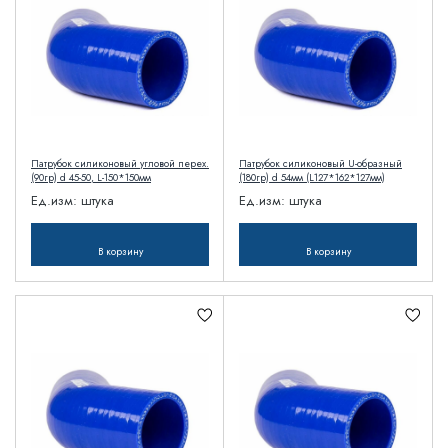
Патрубок силиконовый угловой перех.
Патрубок силиконовый U-образный
(90гр) d 45-50, L-150*150мм
(180гр) d 54мм (L127*162*127мм)
Ед.изм:
штука
Ед.изм:
штука
В корзину
В корзину