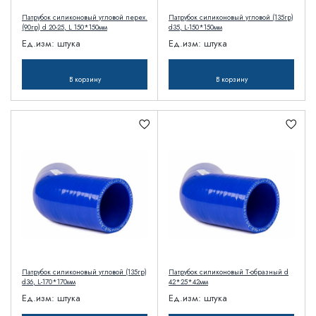
Патрубок силиконовый угловой перех.
Патрубок силиконовый угловой (135гр)
(90гр) d 20-25, L 150*150мм
d35, L-150*150мм
Ед.изм:
штука
Ед.изм:
штука
В корзину
В корзину
Патрубок силиконовый угловой (135гр)
Патрубок силиконовый T-образный d
d36, L-170*170мм
42*25*42мм
Ед.изм:
штука
Ед.изм:
штука