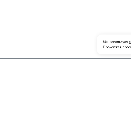
Мы используем
c
Продолжая просм
КОНТАКТЫ
ТОРГОВЫЙ ДОМ:
Республика Татарстан, г.
Набережные Челны,
пр.Казанский,227А (Автодорога М7,
рядом с ГСК «Гараж 2000)