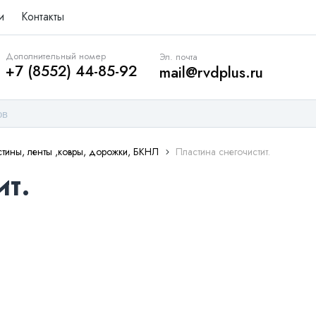
и
Контакты
Дополнительный номер
Эл. почта
+7 (8552) 44-85-92
mail@rvdplus.ru
тины, ленты ,ковры, дорожки, БКНЛ
Пластина снегочистит.
ит.